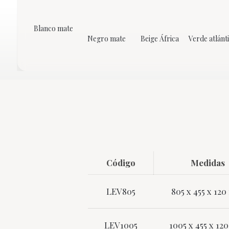
Blanco mate
Negro mate
Beige África
Verde atlánt
Código
Medidas
LEV805
805 x 455 x 12
LEV1005
1005 x 455 x 1