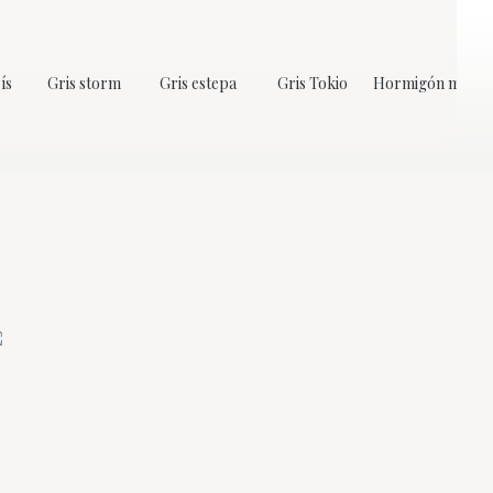
ís
Gris storm
Gris estepa
Gris Tokio
Hormigón mate