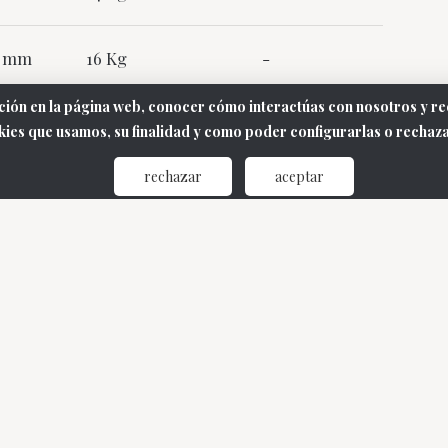
20 mm
16 Kg
-
ción en la página web, conocer cómo interactúas con nosotros y rec
ies que usamos, su finalidad y como poder configurarlas o rechazarl
rechazar
aceptar
ara más información