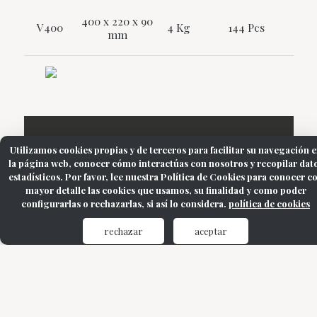
400 x 220 x 90
V400
4 Kg
144 Pcs
mm
Utilizamos cookies propias y de terceros para facilitar su navegación 
Contacta para más
la página web, conocer cómo interactúas con nosotros y recopilar dat
estadísticos. Por favor, lee nuestra Política de Cookies para conocer c
información
mayor detalle las cookies que usamos, su finalidad y como poder
configurarlas o rechazarlas, si así lo considera.
política de cookies
rechazar
aceptar